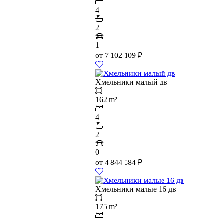
4
2
1
от
7 102 109
₽
Хмельники малый дв
162 m²
4
2
0
от
4 844 584
₽
Хмельники малые 16 дв
175 m²