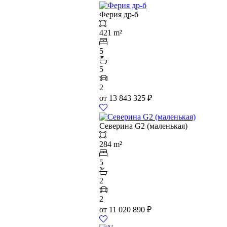
Ферия др-б
421 m²
5
5
2
от
13 843 325
₽
Северина G2 (маленькая)
284 m²
5
2
2
от
11 020 890
₽