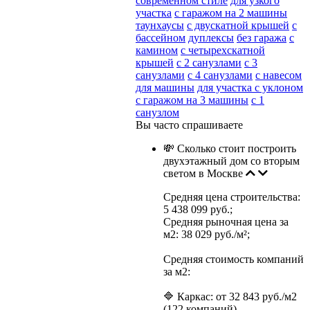
современном стиле
для узкого
участка
с гаражом на 2 машины
таунхаусы
с двускатной крышей
с
бассейном
дуплексы
без гаража
с
камином
с четырехскатной
крышей
с 2 санузлами
с 3
санузлами
с 4 санузлами
с навесом
для машины
для участка с уклоном
с гаражом на 3 машины
с 1
санузлом
Вы часто спрашиваете
💸 Сколько стоит построить
двухэтажный дом со вторым
светом в Москве
Средняя цена строительства:
5 438 099 руб.;
Средняя рыночная цена за
м2: 38 029 руб./м²;
Средняя стоимость компаний
за м2:
🔷 Каркас: от 32 843 руб./м2
(122 компаний)