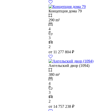
Концепция дома 79
290 m²
4
3
2
от
11 277 804
₽
Ангельский двор (1094)
380 m²
4
3
2
от
14 757 238
₽