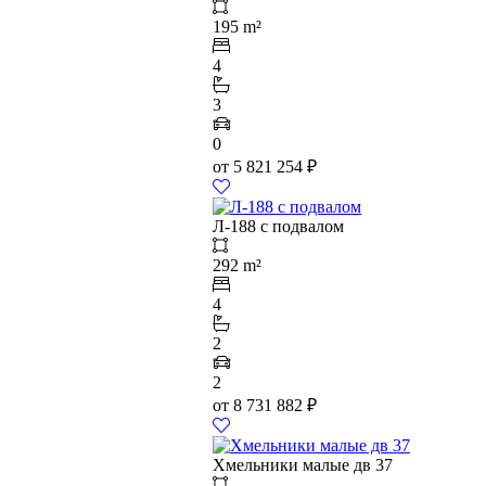
195 m²
4
3
0
от
5 821 254
₽
Л-188 с подвалом
292 m²
4
2
2
от
8 731 882
₽
Хмельники малые дв 37