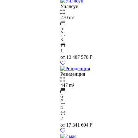
Уиллоуи
270 m²
5
3
1
от
10 487 570
₽
Резиденция
447 m²
6
4
2
от
17 341 694
₽