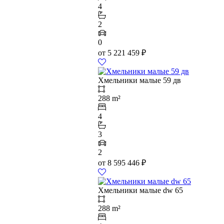
4
2
0
от
5 221 459
₽
Хмельники малые 59 дв
288 m²
4
3
2
от
8 595 446
₽
Хмельники малые dw 65
288 m²