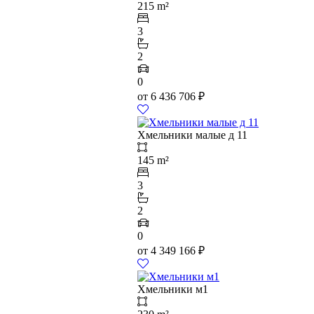
215 m²
3
2
0
от
6 436 706
₽
Хмельники малые д 11
145 m²
3
2
0
от
4 349 166
₽
Хмельники м1