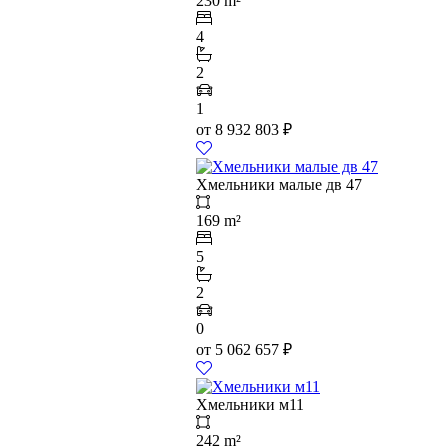
230 m²
4
2
1
от
8 932 803
₽
Хмельники малые дв 47
169 m²
5
2
0
от
5 062 657
₽
Хмельники м11
242 m²