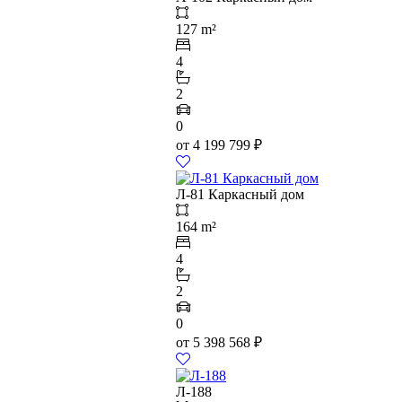
127 m²
4
2
0
от
4 199 799
₽
Л-81 Каркасный дом
164 m²
4
2
0
от
5 398 568
₽
Л-188