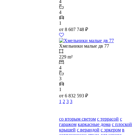
4
4
1
от
8 607 748
₽
Хмельники малые дв 77
229 m²
4
3
1
от
6 832 593
₽
1
2
3
3
со вторым светом
с террасой
с
гаражом
каркасные дома
с плоской
крышей
с верандой
с эркером
в