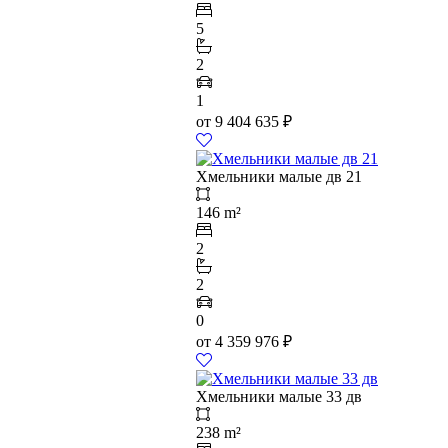
5
2
1
от
9 404 635
₽
Хмельники малые дв 21
146 m²
2
2
0
от
4 359 976
₽
Хмельники малые 33 дв
238 m²