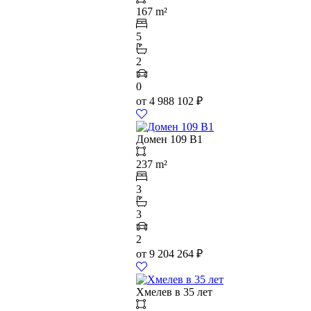
167 m²
5
2
0
от
4 988 102
₽
Домен 109 B1
237 m²
3
3
2
от
9 204 264
₽
Хмелев в 35 лет