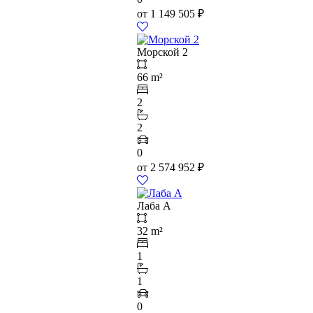
от
1 149 505
₽
Морской 2
66 m²
2
2
0
от
2 574 952
₽
Лаба А
32 m²
1
1
0