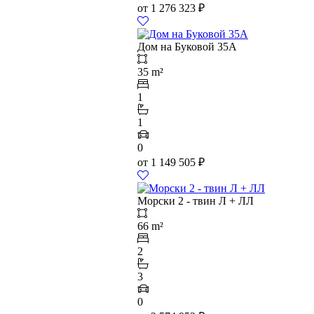
от
1 276 323
₽
Дом на Буковой 35А
35 m²
1
1
0
от
1 149 505
₽
Морски 2 - твин Л + ЛЛ
66 m²
2
3
0