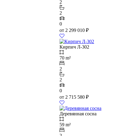
2
2
0
от
2 299 010
₽
Кирпич Л-302
70 m²
2
2
0
от
2 715 580
₽
Деревянная сосна
59 m²
2