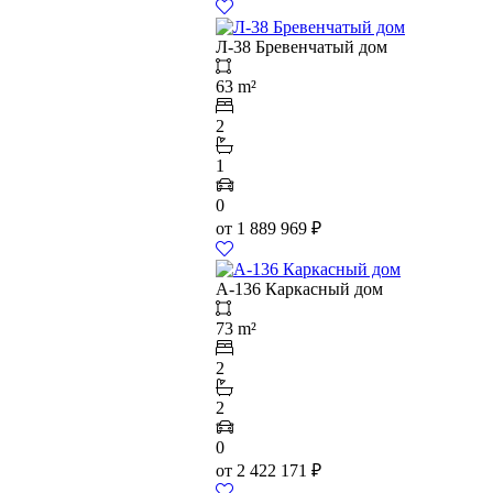
Л-38 Бревенчатый дом
63 m²
2
1
0
от
1 889 969
₽
А-136 Каркасный дом
73 m²
2
2
0
от
2 422 171
₽