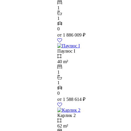
1
1
0
от
1 886 009
₽
Паулюс I
40 m²
1
1
0
от
1 588 614
₽
Карлик 2
62 m²