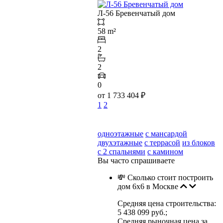
Л-56 Бревенчатый дом
58 m²
2
2
0
от
1 733 404
₽
1
2
одноэтажные
с мансардой
двухэтажные
с террасой
из блоков
с 2 спальнями
с камином
Вы часто спрашиваете
💸 Сколько стоит построить
дом 6х6 в Москве
Средняя цена строительства:
5 438 099 руб.;
Средняя рыночная цена за