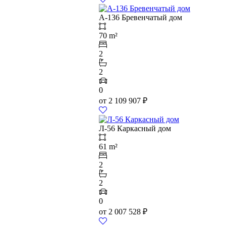
А-136 Бревенчатый дом
70 m²
2
2
0
от
2 109 907
₽
Л-56 Каркасный дом
61 m²
2
2
0
от
2 007 528
₽