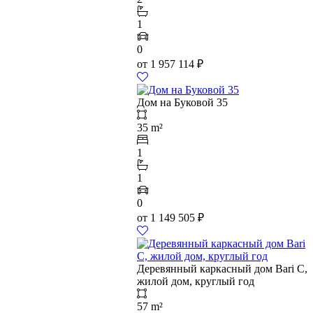
1
0
от
1 957 114
₽
Дом на Буковой 35
35 m²
1
1
0
от
1 149 505
₽
Деревянный каркасный дом Bari C,
жилой дом, круглый год
57 m²