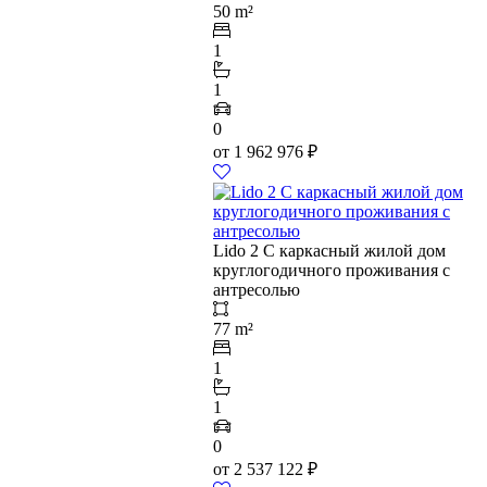
50 m²
1
1
0
от
1 962 976
₽
Lido 2 C каркасный жилой дом
круглогодичного проживания с
антресолью
77 m²
1
1
0
от
2 537 122
₽