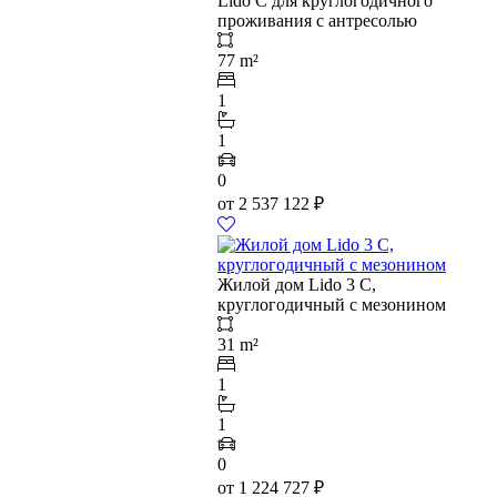
Lido C для круглогодичного
проживания с антресолью
77 m²
1
1
0
от
2 537 122
₽
Жилой дом Lido 3 C,
круглогодичный с мезонином
31 m²
1
1
0
от
1 224 727
₽