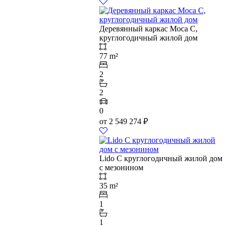
Деревянный каркас Moca C,
круглогодичный жилой дом
77 m²
2
2
0
от
2 549 274
₽
Lido C круглогодичный жилой дом
с мезонином
35 m²
1
1