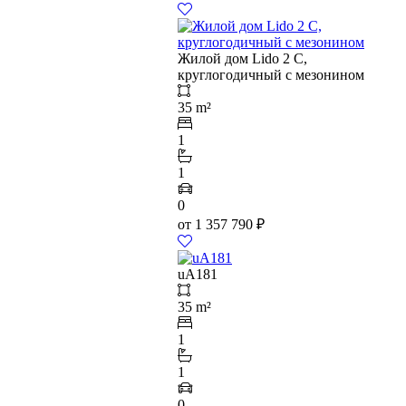
Жилой дом Lido 2 C,
круглогодичный с мезонином
35 m²
1
1
0
от
1 357 790
₽
uA181
35 m²
1
1
0