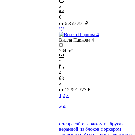
2
0
от
6 359 791
₽
Вилла Паркова 4
334 m²
5
4
2
от
12 991 723
₽
1
2
3
...
266
с террасой
с гаражом
из бруса
с
верандой
из блоков
с эркером
дуплексы
с 3 спальнями
для узкого