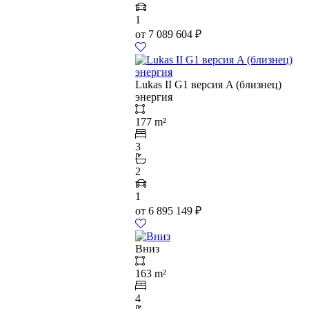
1
от
7 089 604
₽
Lukas II G1 версия A (близнец)
энергия
177 m²
3
2
1
от
6 895 149
₽
Вниз
163 m²
4