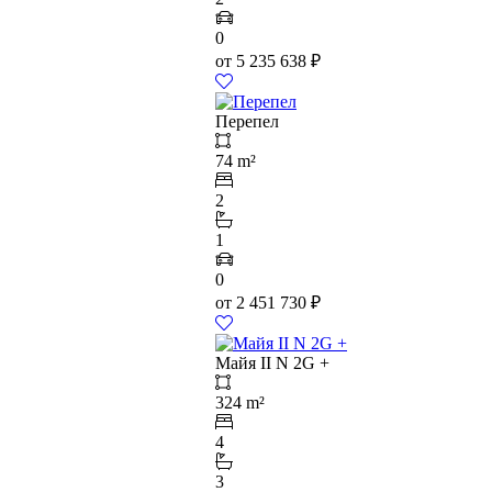
0
от
5 235 638
₽
Перепел
74 m²
2
1
0
от
2 451 730
₽
Майя II N 2G +
324 m²
4
3