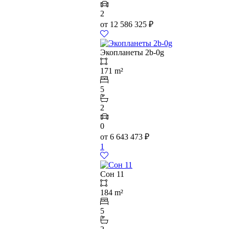
2
от
12 586 325
₽
Экопланеты 2b-0g
171 m²
5
2
0
от
6 643 473
₽
1
Сон 11
184 m²
5