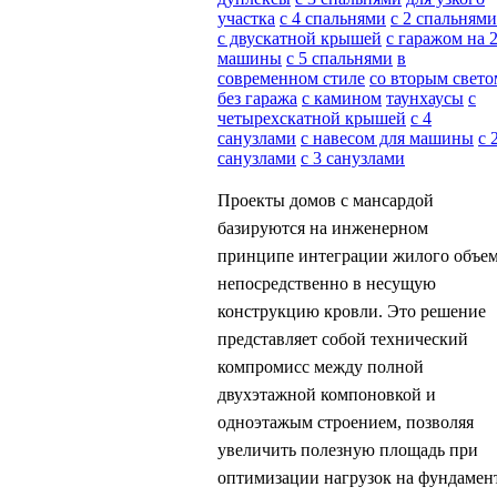
участка
с 4 спальнями
с 2 спальнями
с двускатной крышей
с гаражом на 
машины
с 5 спальнями
в
современном стиле
со вторым свето
без гаража
с камином
таунхаусы
с
четырехскатной крышей
с 4
санузлами
с навесом для машины
с 
санузлами
с 3 санузлами
Проекты домов с мансардой
базируются на инженерном
принципе интеграции жилого объе
непосредственно в несущую
конструкцию кровли. Это решение
представляет собой технический
компромисс между полной
двухэтажной компоновкой и
одноэтажым строением, позволяя
увеличить полезную площадь при
оптимизации нагрузок на фундамен