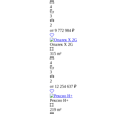
4
3
2
от
9 772 984
₽
Опалек X 2G
315 m²
4
3
2
от
12 254 637
₽
Рексио Н+
219 m²