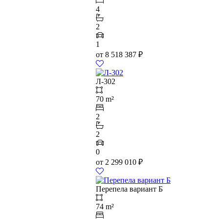
4
2
1
от
8 518 387
₽
Л-302
70 m²
2
2
0
от
2 299 010
₽
Перепела вариант Б
74 m²