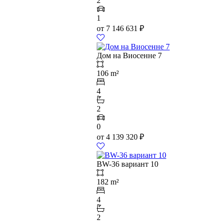
2
1
от
7 146 631
₽
Дом на Виосенне 7
106 m²
4
2
0
от
4 139 320
₽
BW-36 вариант 10
182 m²
4
2