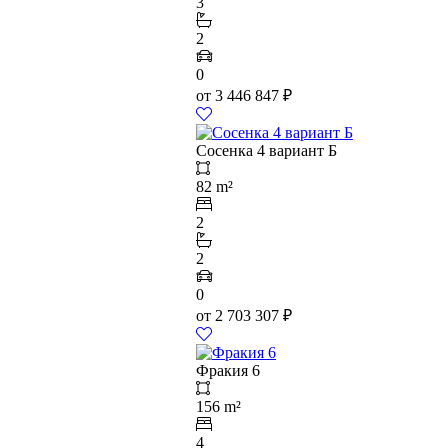
3
2
0
от
3 446 847
₽
Сосенка 4 вариант Б
82 m²
2
2
0
от
2 703 307
₽
Фракия 6
156 m²
4