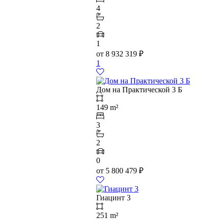
4
2
1
от
8 932 319
₽
1
Дом на Практической 3 Б
149 m²
3
2
0
от
5 800 479
₽
Гиацинт 3
251 m²