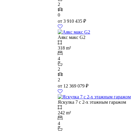
2
0
от
3 910 435
₽
Аякс макс G2
318 m²
4
2
2
от
12 369 079
₽
Яскулка 7 с 2-х этажным гаражом
242 m²
4