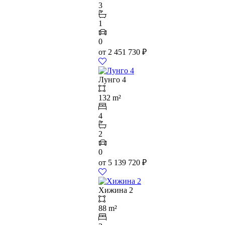
3
1
0
от
2 451 730
₽
Лунго 4
132 m²
4
2
0
от
5 139 720
₽
Хижина 2
88 m²