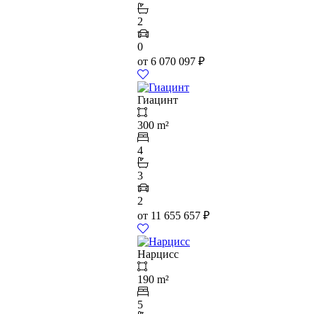
2
0
от
6 070 097
₽
Гиацинт
300 m²
4
3
2
от
11 655 657
₽
Нарцисс
190 m²
5