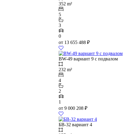
352 m²
5
3
0
от
13 655 488
₽
BW-49 вариант 9 с подвалом
232 m²
4
2
1
от
9 000 208
₽
БВ-32 вариант 4