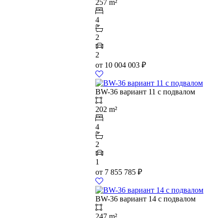
257 m²
4
2
2
от
10 004 003
₽
BW-36 вариант 11 с подвалом
202 m²
4
2
1
от
7 855 785
₽
BW-36 вариант 14 с подвалом
247 m²