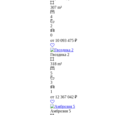
307 m²
4
2
0
от
10 093 475
₽
Гвоздика 2
318 m²
5
3
1
от
12 367 042
₽
Амброзия 5