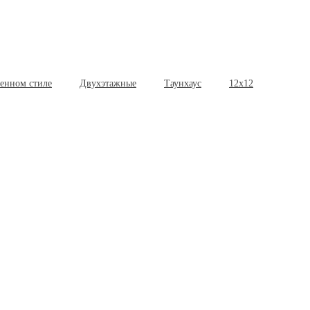
менном стиле
Двухэтажные
Таунхаус
12х12
из бру