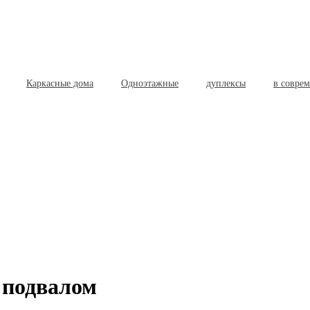
Каркасные дома
Одноэтажные
дуплексы
в совре
 подвалом