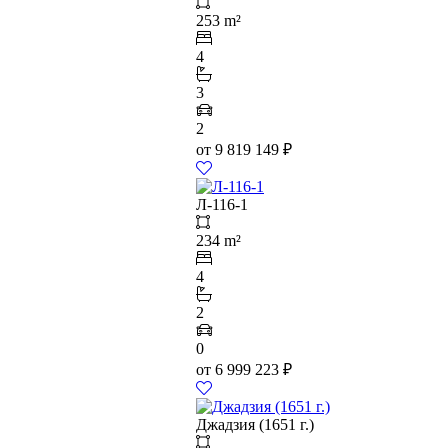
253 m²
4
3
2
от
9 819 149
₽
Л-116-1
234 m²
4
2
0
от
6 999 223
₽
Джадзия (1651 г.)