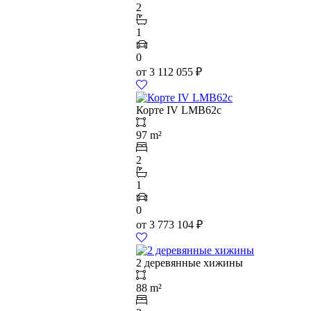
2
1
0
от
3 112 055
₽
Корте IV LMB62c
97 m²
2
1
0
от
3 773 104
₽
2 деревянные хижины
88 m²