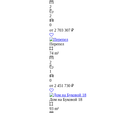
2
2
0
от
2 703 307
₽
Перепел
74 m²
2
1
0
от
2 451 730
₽
Дом на Буковой 18
93 m²