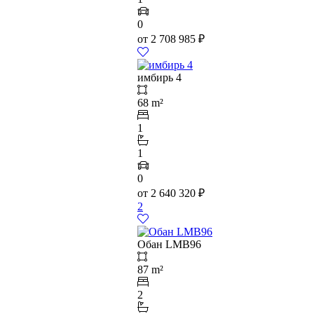
0
от
2 708 985
₽
имбирь 4
68 m²
1
1
0
от
2 640 320
₽
2
Обан LMB96
87 m²
2