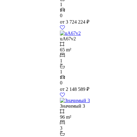
1
0
от
3 724 224
₽
uA67v2
65 m²
1
1
0
от
2 148 589
₽
Значимый 3
96 m²
3