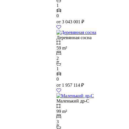
1
0
от
3 043 001
₽
Деревянная сосна
59 m²
2
1
0
от
1 957 114
₽
Маленький др-С
99 m²
3