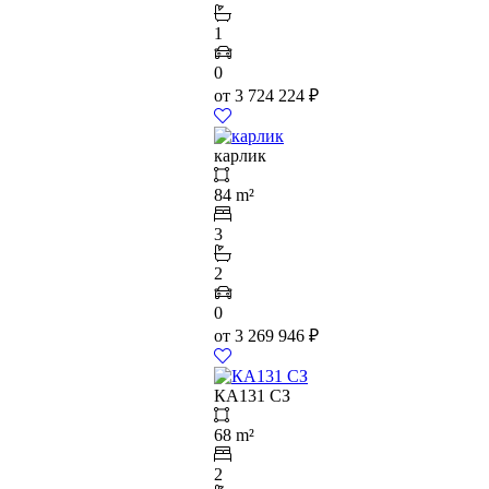
1
0
от
3 724 224
₽
карлик
84 m²
3
2
0
от
3 269 946
₽
КА131 СЗ
68 m²
2