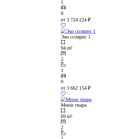
1
0
от
3 724 224
₽
Эко солярис 1
94 m²
2
1
0
от
3 662 154
₽
Мини тиара
69 m²
2
1