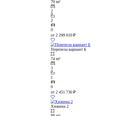
70 m²
2
2
0
от
2 299 010
₽
Перепела вариант Б
74 m²
3
1
0
от
2 451 730
₽
Хижина 2
88 m²