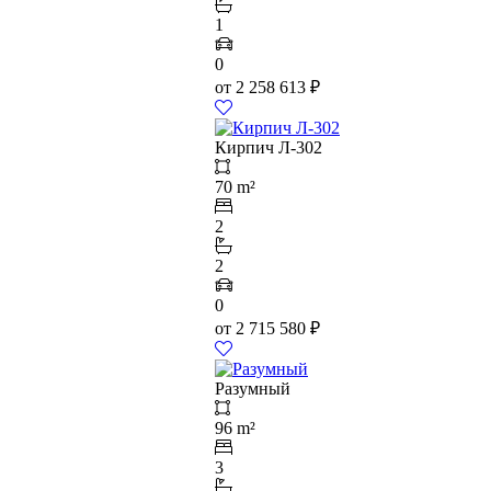
1
0
от
2 258 613
₽
Кирпич Л-302
70 m²
2
2
0
от
2 715 580
₽
Разумный
96 m²
3