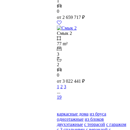
1
0
от
2 659 717
₽
Смык 2
77 m²
3
2
0
от
3 022 441
₽
1
2
3
...
19
каркасные дома
из бруса
одноэтажные
из блоков
двухэтажные
с террасой
с гаражом
с 3 спальнями
с верандой
с