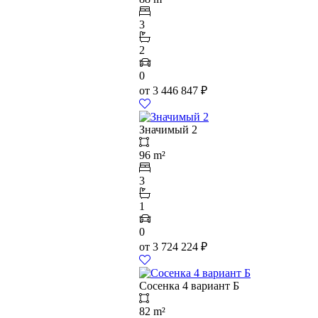
3
2
0
от
3 446 847
₽
Значимый 2
96 m²
3
1
0
от
3 724 224
₽
Сосенка 4 вариант Б
82 m²