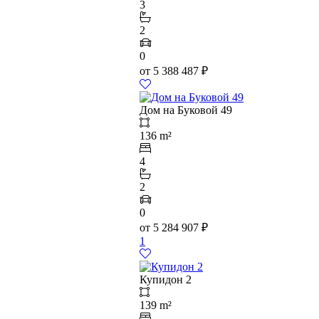
3
2
0
от
5 388 487
₽
Дом на Буковой 49
136 m²
4
2
0
от
5 284 907
₽
1
Купидон 2
139 m²