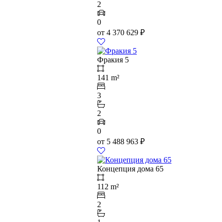
2
0
от
4 370 629
₽
Фракия 5
141 m²
3
2
0
от
5 488 963
₽
Концепция дома 65
112 m²
2