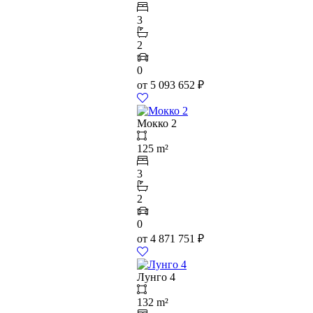
3
2
0
от
5 093 652
₽
Мокко 2
125 m²
3
2
0
от
4 871 751
₽
Лунго 4
132 m²