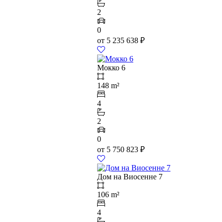
2
0
от
5 235 638
₽
Мокко 6
148 m²
4
2
0
от
5 750 823
₽
Дом на Виосенне 7
106 m²
4