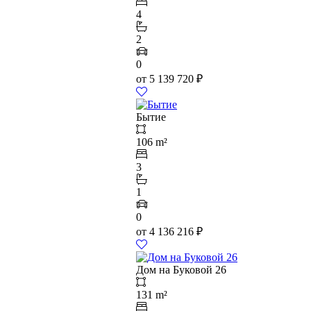
4
2
0
от
5 139 720
₽
Бытие
106 m²
3
1
0
от
4 136 216
₽
Дом на Буковой 26
131 m²