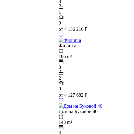
3
1
0
от
4 136 216
₽
Филип а
106 m²
3
2
0
от
4 127 682
₽
Дом на Буковой 40
143 m²
4