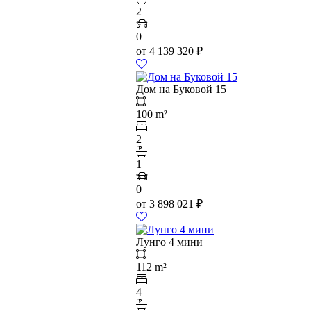
2
0
от
4 139 320
₽
Дом на Буковой 15
100 m²
2
1
0
от
3 898 021
₽
Лунго 4 мини
112 m²
4