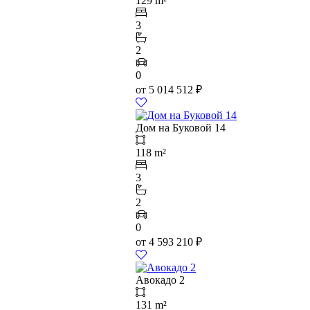
129 m²
3
2
0
от
5 014 512
₽
Дом на Буковой 14
118 m²
3
2
0
от
4 593 210
₽
Авокадо 2
131 m²