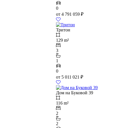
0
от
4 791 059
₽
Тритон
129 m²
3
1
0
от
5 011 021
₽
Дом на Буковой 39
116 m²
2
2