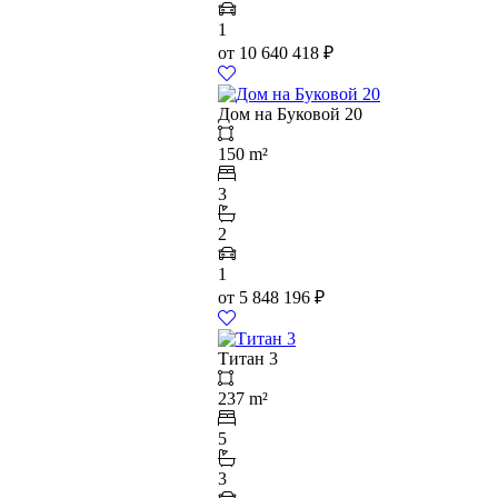
1
от
10 640 418
₽
Дом на Буковой 20
150 m²
3
2
1
от
5 848 196
₽
Титан 3
237 m²
5
3