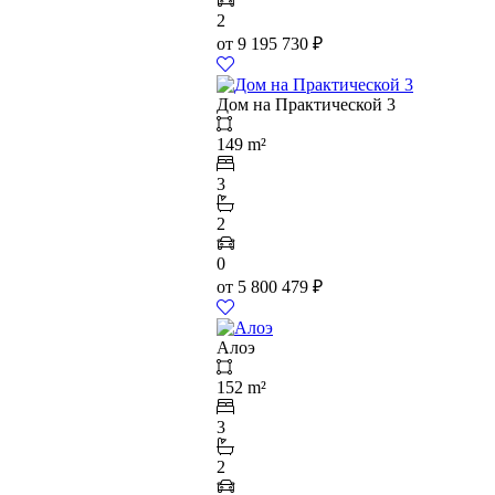
2
от
9 195 730
₽
Дом на Практической 3
149 m²
3
2
0
от
5 800 479
₽
Алоэ
152 m²
3
2