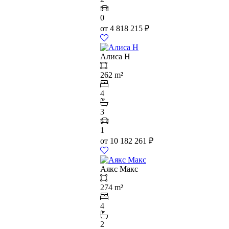
0
от
4 818 215
₽
Алиса Н
262 m²
4
3
1
от
10 182 261
₽
Аякс Макс
274 m²
4
2