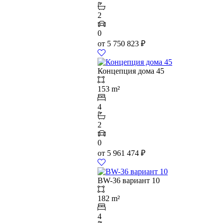
2
0
от
5 750 823
₽
Концепция дома 45
153 m²
4
2
0
от
5 961 474
₽
BW-36 вариант 10
182 m²
4