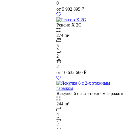
0
от
5 902 895
₽
Рексио Х 2G
274 m²
5
2
2
от
10 632 660
₽
Яскулка 6 с 2-х этажным гаражом
244 m²
4
2