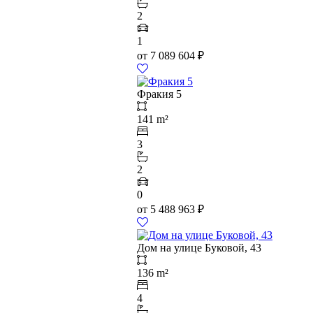
2
1
от
7 089 604
₽
Фракия 5
141 m²
3
2
0
от
5 488 963
₽
Дом на улице Буковой, 43
136 m²
4