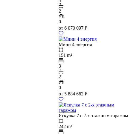
4
2
0
от
6 070 097
₽
Мини 4 энергия
151 m²
3
2
0
от
5 884 662
₽
Яскулка 7 с 2-х этажным гаражом
242 m²