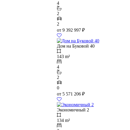
4
2
2
от
9 392 997
₽
Дом на Буковой 40
143 m²
4
2
0
от
5 571 206
₽
Экономичный 2
134 m²