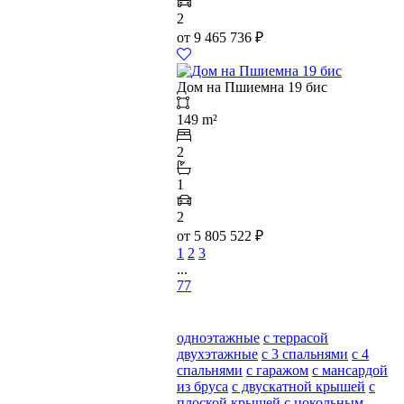
2
от
9 465 736
₽
Дом на Пшиемна 19 бис
149 m²
2
1
2
от
5 805 522
₽
1
2
3
...
77
одноэтажные
с террасой
двухэтажные
с 3 спальнями
с 4
спальнями
с гаражом
с мансардой
из бруса
с двускатной крышей
с
плоской крышей
с цокольным