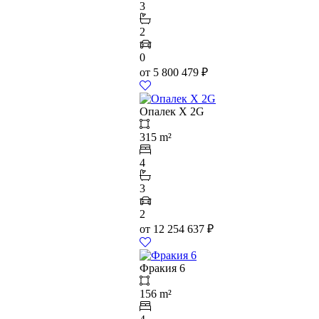
3
2
0
от
5 800 479
₽
Опалек X 2G
315 m²
4
3
2
от
12 254 637
₽
Фракия 6
156 m²