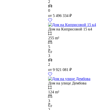
2
0
от
5 496 334
₽
Дом на Киприсовой 15 к4
255 m²
5
3
2
от
9 921 081
₽
Дом на улице Дембова
124 m²
3
2