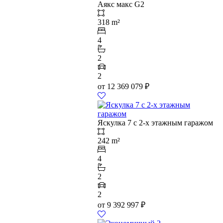
Аякс макс G2
318 m²
4
2
2
от
12 369 079
₽
Яскулка 7 с 2-х этажным гаражом
242 m²
4
2
2
от
9 392 997
₽