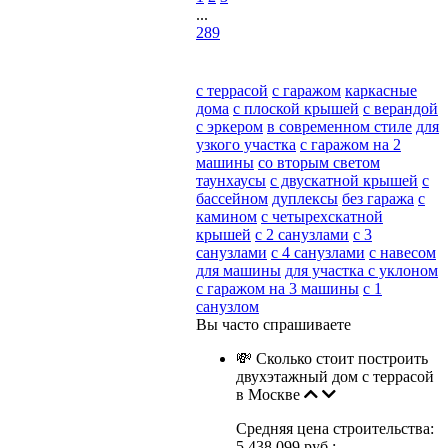
...
289
с террасой
с гаражом
каркасные
дома
с плоской крышей
с верандой
с эркером
в современном стиле
для
узкого участка
с гаражом на 2
машины
со вторым светом
таунхаусы
с двускатной крышей
с
бассейном
дуплексы
без гаража
с
камином
с четырехскатной
крышей
с 2 санузлами
с 3
санузлами
с 4 санузлами
с навесом
для машины
для участка с уклоном
с гаражом на 3 машины
с 1
санузлом
Вы часто спрашиваете
💸 Сколько стоит построить
двухэтажный дом с террасой
в Москве
Средняя цена строительства:
5 438 099 руб.;