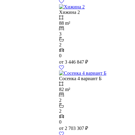
Хижина 2
88 m²
3
2
0
от
3 446 847
₽
Сосенка 4 вариант Б
82 m²
2
2
0
от
2 703 307
₽