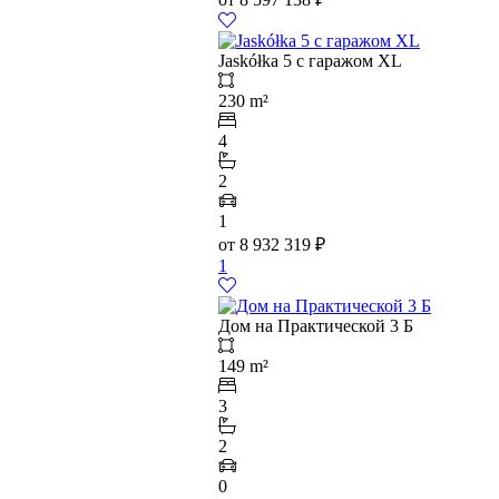
Jaskółka 5 с гаражом XL
230 m²
4
2
1
от
8 932 319
₽
1
Дом на Практической 3 Б
149 m²
3
2
0