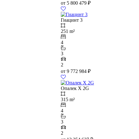
от
5 800 479
₽
Гиацинт 3
251 m²
4
3
2
от
9 772 984
₽
Опалек X 2G
315 m²
4
3
2