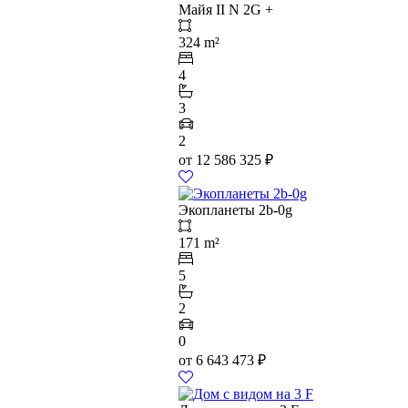
Майя II N 2G +
324 m²
4
3
2
от
12 586 325
₽
Экопланеты 2b-0g
171 m²
5
2
0
от
6 643 473
₽