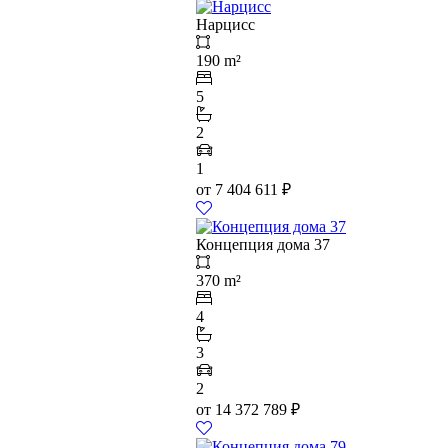
Нарцисс
190 m²
5
2
1
от
7 404 611
₽
Концепция дома 37
370 m²
4
3
2
от
14 372 789
₽