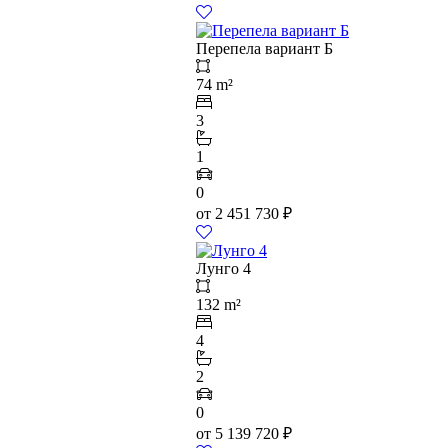
Перепела вариант Б
74 m²
3
1
0
от
2 451 730
₽
Лунго 4
132 m²
4
2
0
от
5 139 720
₽