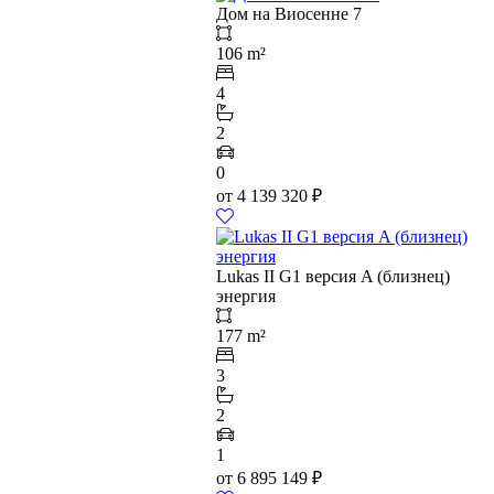
Дом на Виосенне 7
106 m²
4
2
0
от
4 139 320
₽
Lukas II G1 версия A (близнец)
энергия
177 m²
3
2
1
от
6 895 149
₽