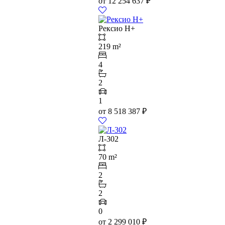
от
12 254 637
₽
Рексио Н+
219 m²
4
2
1
от
8 518 387
₽
Л-302
70 m²
2
2
0
от
2 299 010
₽