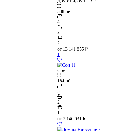
Дом с видом на 3 F
338 m²
4
2
2
от
13 141 855
₽
1
Сон 11
184 m²
5
2
1
от
7 146 631
₽