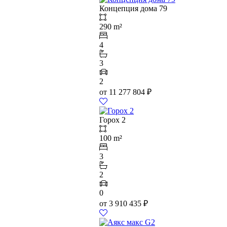
Концепция дома 79
290 m²
4
3
2
от
11 277 804
₽
Горох 2
100 m²
3
2
0
от
3 910 435
₽