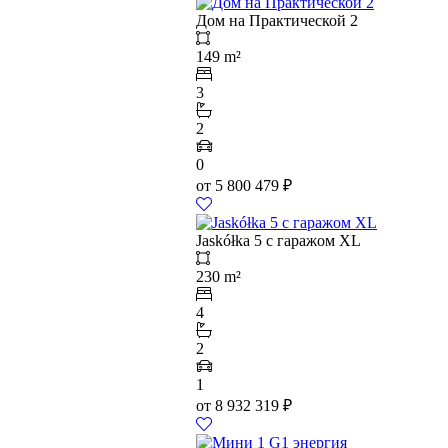
Дом на Практической 2
149 m²
3
2
0
от
5 800 479
₽
Jaskółka 5 с гаражом XL
230 m²
4
2
1
от
8 932 319
₽