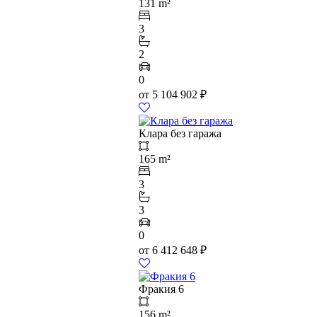
131 m²
3
2
0
от
5 104 902
₽
Клара без гаража
165 m²
3
3
0
от
6 412 648
₽
Фракия 6
156 m²