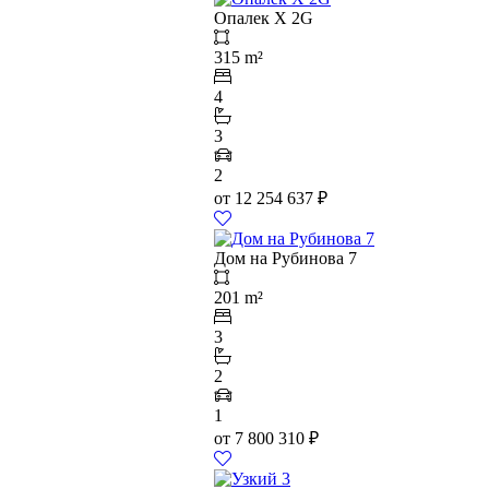
Опалек X 2G
315 m²
4
3
2
от
12 254 637
₽
Дом на Рубинова 7
201 m²
3
2
1
от
7 800 310
₽