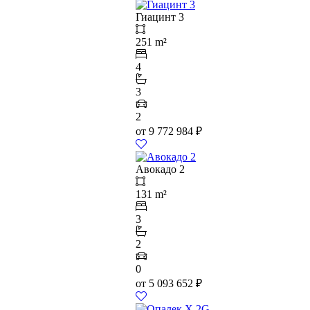
Гиацинт 3
251 m²
4
3
2
от
9 772 984
₽
Авокадо 2
131 m²
3
2
0
от
5 093 652
₽