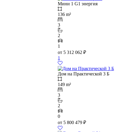
Мини 1 G1 энергия
136 m²
3
2
1
от
5 312 062
₽
1
Дом на Практической 3 Б
149 m²
3
2
0
от
5 800 479
₽