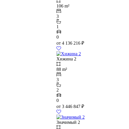
106 m²
3
1
0
от
4 136 216
₽
Хижина 2
88 m²
3
2
0
от
3 446 847
₽
Значимый 2