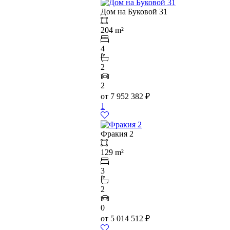
Дом на Буковой 31
204 m²
4
2
2
от
7 952 382
₽
1
Фракия 2
129 m²
3
2
0
от
5 014 512
₽