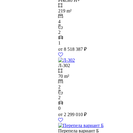
Рексио Н+
219 m²
4
2
1
от
8 518 387
₽
Л-302
70 m²
2
2
0
от
2 299 010
₽
Перепела вариант Б