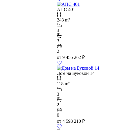
АПС 401
243 m²
3
3
2
от
9 455 262
₽
Дом на Буковой 14
118 m²
3
2
0
от
4 593 210
₽