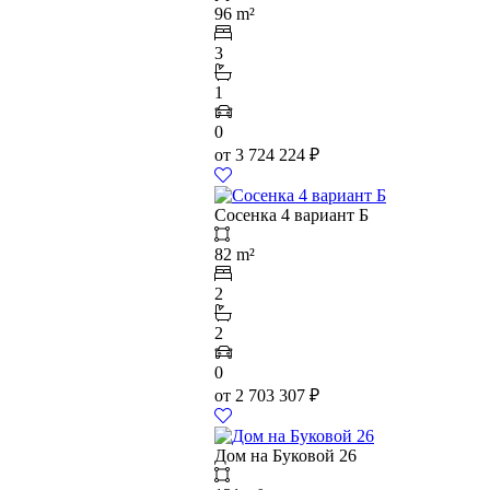
96 m²
3
1
0
от
3 724 224
₽
Сосенка 4 вариант Б
82 m²
2
2
0
от
2 703 307
₽
Дом на Буковой 26