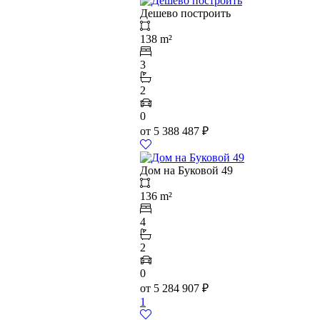
Дешево построить
138 m²
3
2
0
от
5 388 487
₽
Дом на Буковой 49
136 m²
4
2
0
от
5 284 907
₽
1