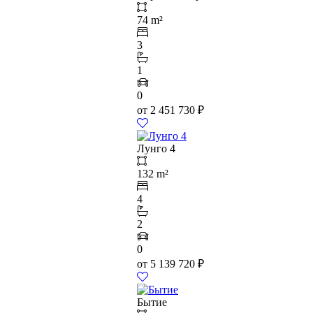
74 m²
3
1
0
от
2 451 730
₽
Лунго 4
132 m²
4
2
0
от
5 139 720
₽
Бытие